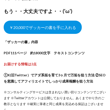
もう・・大丈夫ですよ・・(‘ω’)
￥20,000でザッカーの書を手に入れる
「ザッカーの書」内容
PDF111ページ 約18000文字 テキストコンテンツ
お届けする情報は2点
①X(旧Twitter）でアダ系垢を育て3ヶ月で万垢を狙う方法 ②SEO
を意識してアフィリエイトでしっかり成果報酬を狙う方法
※コンサルティングサービスは含まれない買い切りコンテンツでござい
ます ※Twitterアカウントは公開しておりません。あくまでやり方のご
教示となります ※確実に筆者と同じ成果を見込める保証はございませ
ん